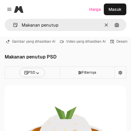
Magnific
Harga
Masuk
Close menu
Jernih
Pencar
Gambar yang dihasilkan AI
Video yang dihasilkan AI
Desain
Makanan penutup PSD
PSD
Filternya