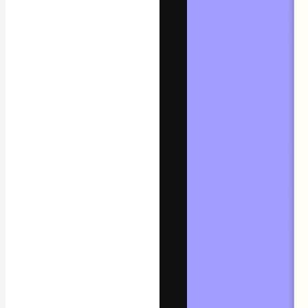
Platform kreat
terbaik Anda. L
dari kalangan k
dan studio.
Bahasa Indo
Copyright © 2010