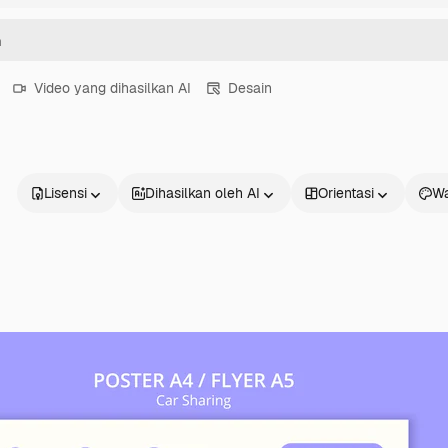
Video yang dihasilkan AI
Desain
Lisensi
Dihasilkan oleh AI
Orientasi
Wa
Produk
Mulai