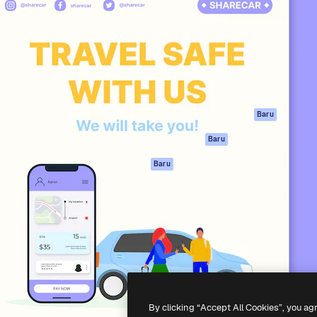
if untuk mengarahkan karya
Spaces
Academy
ebih dari 1 juta pelanggan
Asisten AI
Dokumentasi
reatif, perusahaan, agensi,
Generator gambar
Dukungan
AI
Ketentuan
nesia
Generator video AI
Penggunaan
Generator suara AI
Kebijakan privasi
Konten stok
Asli
Baru
MCP untuk
Kebijakan Cookie
Baru
Claude/ChatGPT
Pusat kepercaya
Agen
Baru
Afiliasi
API
Enterprise
Aplikasi seluler
Semua alat
Magnific
-
2026
Freepik Company S.L.U.
Hak cipta dilindungi undang-undang
.
By clicking “Accept All Cookies”, you ag