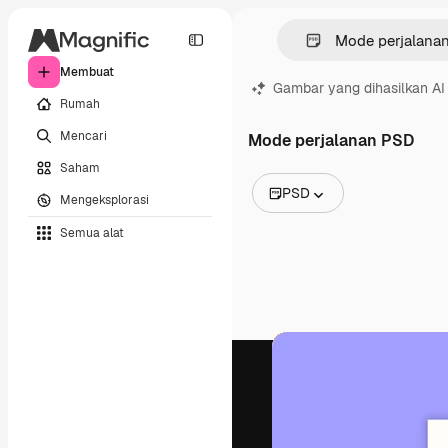
Membuat
Gambar yang dihasilkan AI
Rumah
Mencari
Mode perjalanan PSD
Saham
PSD
Mengeksplorasi
Semua Gambar
Semua alat
Vektor
Ilustrasi
Foto
PSD
Templat
Mockup
Video
Rekaman
Grafik gerak
Templat video
Ikon
Model 3D
Huruf