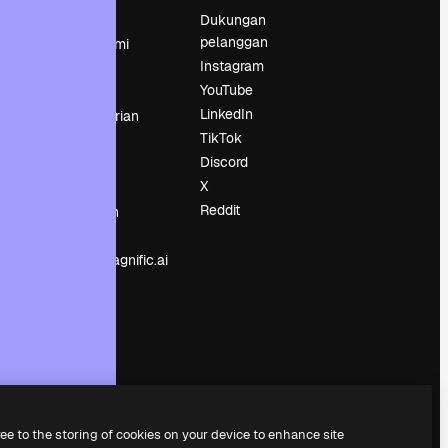
Harga
Dukungan
pelanggan
Tentang kami
Instagram
Reviews
YouTube
Karier
LinkedIn
Tren pencarian
TikTok
Blog
Discord
Acara
X
Slidesgo
an
Reddit
Jual konten
Ruang pers
Mencari magnific.ai
ree to the storing of cookies on your device to enhance site