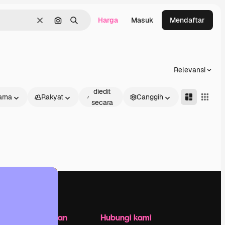
Harga
Masuk
Mendaftar
Jernih
Pencarian berdasarkan gambar
Mencari
Relevansi
Dapat
diedit
rna
Rakyat
Canggih
secara
daring
Perusahaan
Hubungi kami