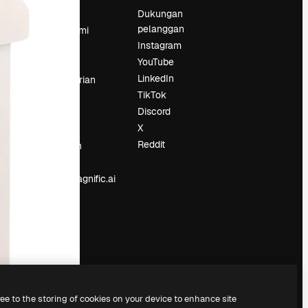
Harga
Dukungan
pelanggan
Tentang kami
Instagram
Reviews
YouTube
Karier
LinkedIn
Tren pencarian
TikTok
Blog
Discord
Acara
X
Slidesgo
an
Reddit
Jual konten
Ruang pers
Mencari magnific.ai
ree to the storing of cookies on your device to enhance site