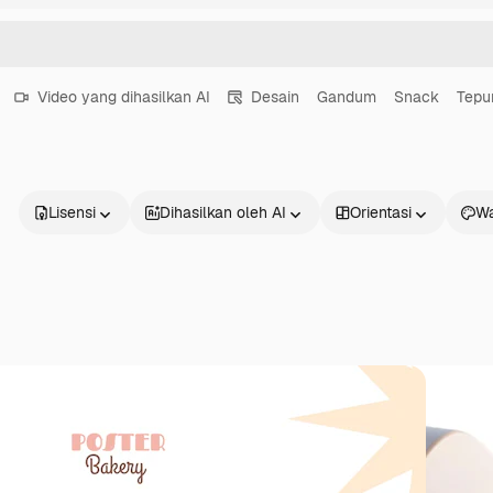
Video yang dihasilkan AI
Desain
Gandum
Snack
Tepu
Lisensi
Dihasilkan oleh AI
Orientasi
Wa
Produk
Mulai