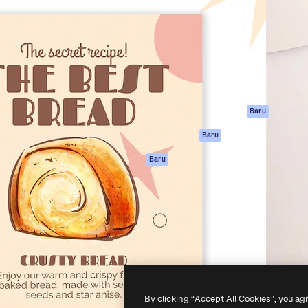
if untuk mengarahkan karya
Spaces
Academy
ebih dari 1 juta pelanggan
Asisten AI
Dokumentasi
reatif, perusahaan, agensi,
Generator gambar
Dukungan
AI
Ketentuan
nesia
Generator video AI
Penggunaan
Generator suara AI
Kebijakan privasi
Konten stok
Asli
Baru
MCP untuk
Kebijakan Cookie
Baru
Claude/ChatGPT
Pusat kepercaya
Agen
Baru
Afiliasi
API
Enterprise
Aplikasi seluler
Semua alat
Magnific
-
2026
Freepik Company S.L.U.
Hak cipta dilindungi undang-undang
.
By clicking “Accept All Cookies”, you ag