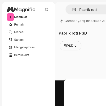
Membuat
Gambar yang dihasilkan AI
Rumah
Mencari
Pabrik roti PSD
Saham
PSD
Mengeksplorasi
Semua Gambar
Semua alat
Vektor
Ilustrasi
Foto
PSD
Templat
Mockup
Video
Rekaman
Grafik gerak
Templat video
Ikon
Model 3D
Huruf