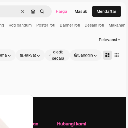
Harga
Masuk
Mendaftar
Jernih
Pencarian berdasarkan gambar
Mencari
ng
Roti gandum
Poster roti
Banner roti
Desain roti
Makanan 
Relevansi
Dapat
diedit
rna
Rakyat
Canggih
secara
daring
Perusahaan
Hubungi kami