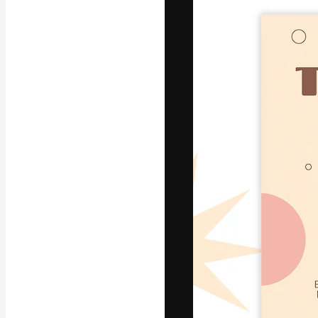
Platform kreat
terbaik Anda. L
dari kalangan k
dan studio.
Bahasa Indo
Copyright © 2010