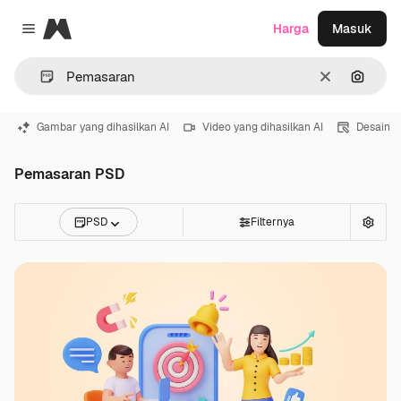
Magnific
Harga
Masuk
Close menu
Jernih
Pencar
Gambar yang dihasilkan AI
Video yang dihasilkan AI
Desain
Pemasaran PSD
PSD
Filternya