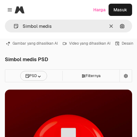
Magnific
Harga
Masuk
Close menu
Jernih
Pencar
Gambar yang dihasilkan AI
Video yang dihasilkan AI
Desain
Simbol medis PSD
PSD
Filternya