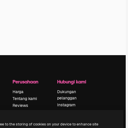
Perusahaan
Hubungi kami
Harga
Dukungan
pelanggan
Tentang kami
Instagram
Reviews
YouTube
Karier
LinkedIn
Tren pencarian
ree to the storing of cookies on your device to enhance site
TikTok
Blog