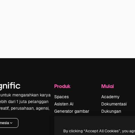
Produk
Mulai
if untuk mengarahkan karya
Spaces
Academy
ebih dari 1 juta pelanggan
Asisten AI
Dokumentasi
reatif, perusahaan, agensi,
Generator gambar
Dukungan
AI
Ketentuan
nesia
Generator video AI
Penggunaan
By clicking “Accept All Cookies”, you ag
Generator suara AI
Kebijakan privasi