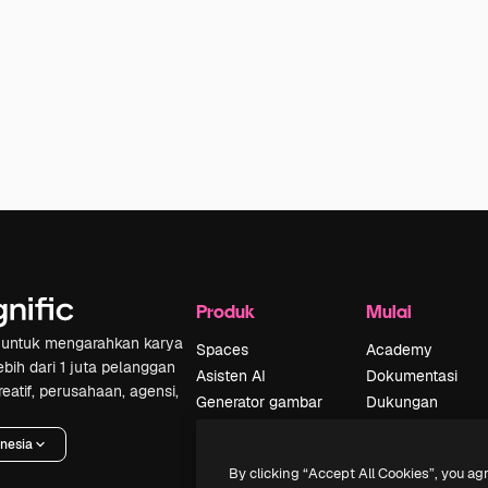
Produk
Mulai
if untuk mengarahkan karya
Spaces
Academy
ebih dari 1 juta pelanggan
Asisten AI
Dokumentasi
reatif, perusahaan, agensi,
Generator gambar
Dukungan
AI
Ketentuan
nesia
Generator video AI
Penggunaan
By clicking “Accept All Cookies”, you ag
Generator suara AI
Kebijakan privasi