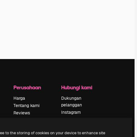
Perusahaan
Hubungi kami
Harga
Dukungan
pelanggan
Tentang kami
Instagram
Reviews
YouTube
Karier
LinkedIn
Tren pencarian
ree to the storing of cookies on your device to enhance site
TikTok
Blog