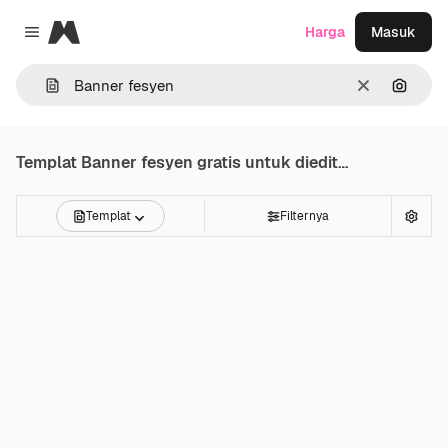
Magnific
Harga
Masuk
Close menu
Jernih
Pencar
Templat
Banner fesyen
gratis untuk diedit daring
Templat
Filternya