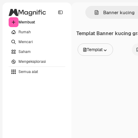
Membuat
Rumah
Templat
Banner kucing
gr
Mencari
Templat
Saham
Semua Gambar
Mengeksplorasi
Vektor
Ilustrasi
Semua alat
Foto
PSD
Templat
Mockup
Video
Rekaman
Grafik gerak
Templat video
Ikon
Model 3D
Huruf