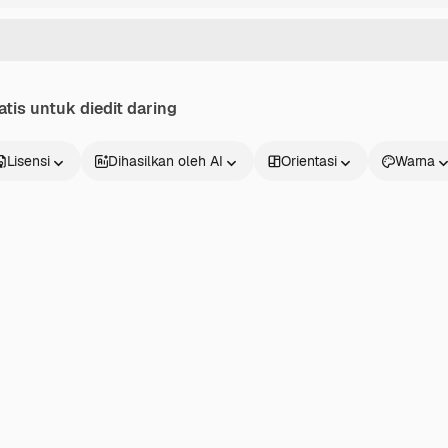
atis untuk diedit daring
Lisensi
Dihasilkan oleh AI
Orientasi
Warna