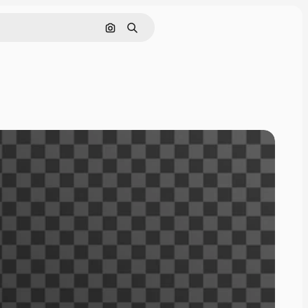
Pencarian berdasarkan gambar
Mencari