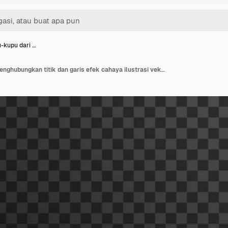
-kupu dari …
Dasi kupu-kupu dari menghubungkan titik dan garis efek cahaya ilustrasi vektor terisolasi pada latar belakang transparan