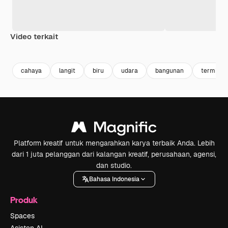
Video terkait
Premium
Premium
cahaya
langit
biru
udara
bangunan
terminal
Platform kreatif untuk mengarahkan karya terbaik Anda. Lebih
dari 1 juta pelanggan dari kalangan kreatif, perusahaan, agensi,
dan studio.
Bahasa Indonesia
Produk
Spaces