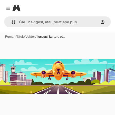
Magnific
Close menu
Pencar
Rumah
/
Stok
/
Vektor
/
Ilustrasi kartun, pe…