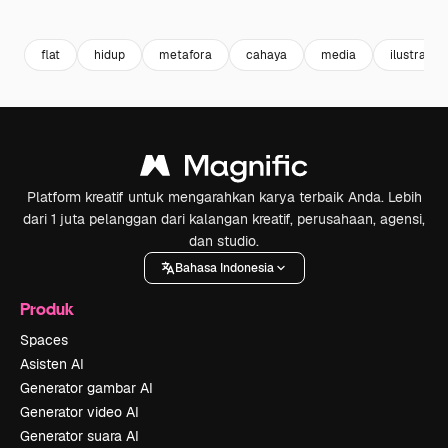
Premium
Premium
Dihasilkan oleh AI
Premium
Premium
Dihasilkan 
flat
hidup
metafora
cahaya
media
ilustrasi
Platform kreatif untuk mengarahkan karya terbaik Anda. Lebih
dari 1 juta pelanggan dari kalangan kreatif, perusahaan, agensi,
dan studio.
Bahasa Indonesia
Produk
Spaces
Asisten AI
Generator gambar AI
Generator video AI
Generator suara AI