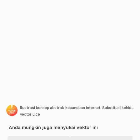
Ilustrasi konsep abstrak kecanduan internet. Substitusi kehidupan nyata, gangguan hidup online, kecanduan web, perilaku adiktif digital, penggunaan internet berlebihan, metafora abstrak media sosial.
vectorjuice
Anda mungkin juga menyukai vektor ini