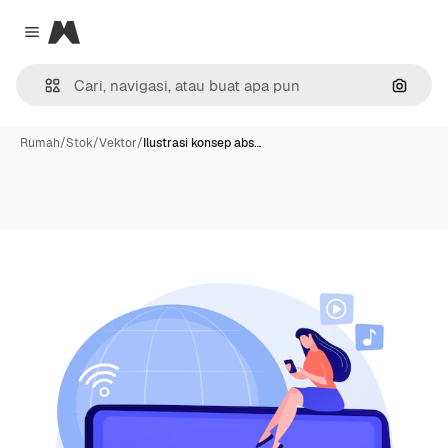
Magnific
Close menu
Pencar
Rumah
/
Stok
/
Vektor
/
Ilustrasi konsep abs…