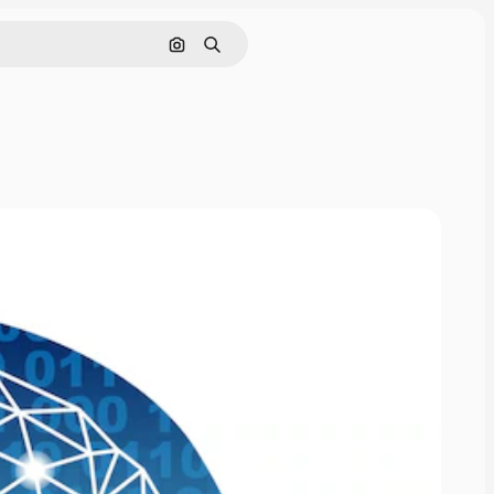
Pencarian berdasarkan gambar
Mencari