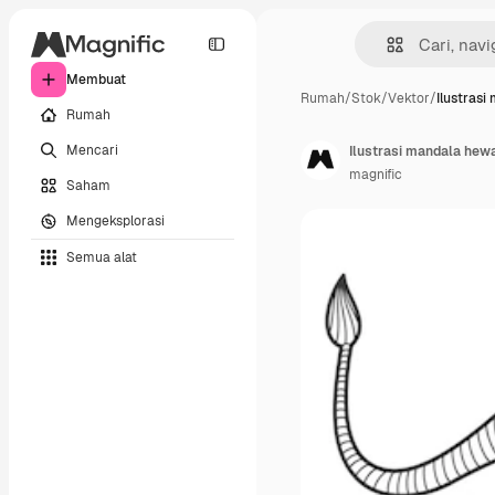
Membuat
Rumah
/
Stok
/
Vektor
/
Ilustrasi
Rumah
Mencari
Ilustrasi mandala hew
magnific
Saham
Mengeksplorasi
Semua alat