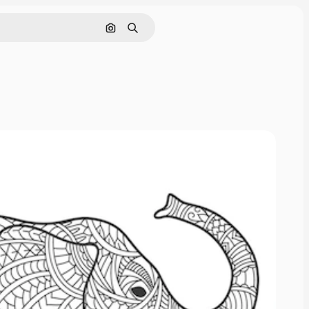
Pencarian berdasarkan gambar
Mencari