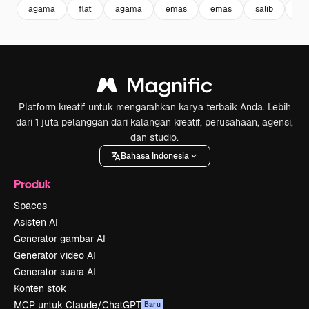
agama
flat
agama
emas
emas
salib
kat
Platform kreatif untuk mengarahkan karya terbaik Anda. Lebih
dari 1 juta pelanggan dari kalangan kreatif, perusahaan, agensi,
dan studio.
Bahasa Indonesia
Produk
Spaces
Asisten AI
Generator gambar AI
Generator video AI
Generator suara AI
Konten stok
MCP untuk Claude/ChatGPT
Baru