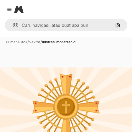
Magnific
Close menu
Pencar
Rumah
/
Stok
/
Vektor
/
Ilustrasi monstran d…