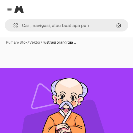
Magnific
Close menu
Pencar
Rumah
/
Stok
/
Vektor
/
Ilustrasi orang tua …