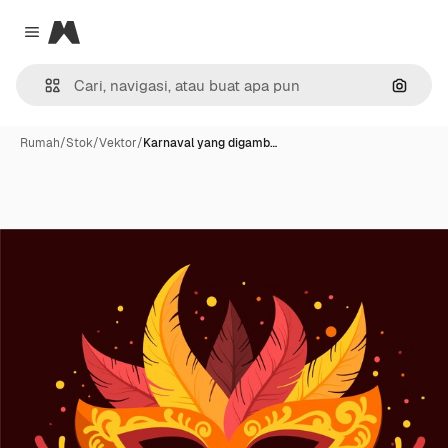
Magnific
Close menu
Pencar
Rumah
/
Stok
/
Vektor
/
Karnaval yang digamb…