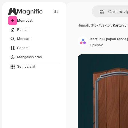
Membuat
Rumah
/
Stok
/
Vektor
/
Kartun u
Rumah
Mencari
Kartun ui papan tanda 
upklyak
Saham
Mengeksplorasi
Semua alat