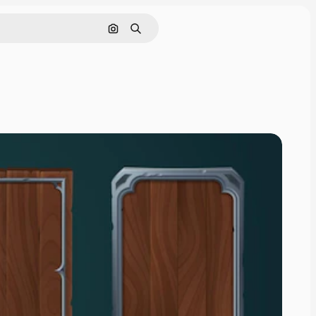
Pencarian berdasarkan gambar
Mencari