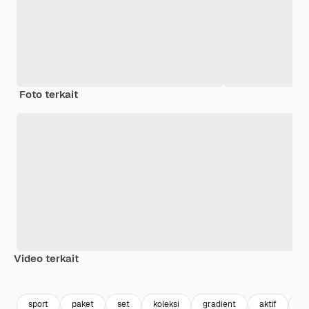
Foto terkait
Video terkait
Premium
Premium
sport
paket
set
koleksi
gradient
aktif
fi