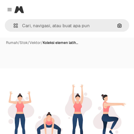
Magnific
Close menu
Pencar
Rumah
/
Stok
/
Vektor
/
Koleksi elemen latih…