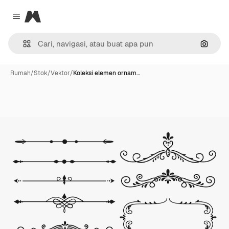
Magnific
Close menu
Pencar
Rumah
/
Stok
/
Vektor
/
Koleksi elemen ornam…