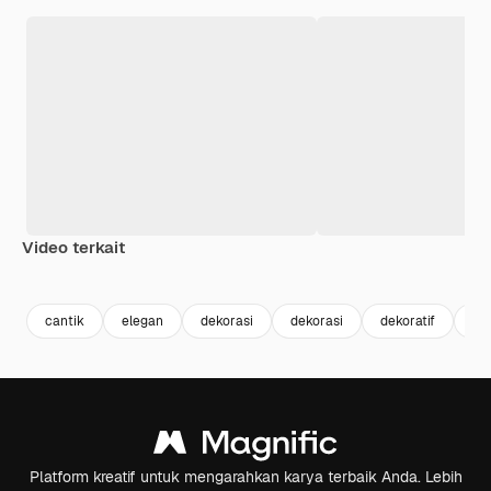
Video terkait
Premium
Premium
Premium
Premium
cantik
elegan
dekorasi
dekorasi
dekoratif
fr
Platform kreatif untuk mengarahkan karya terbaik Anda. Lebih