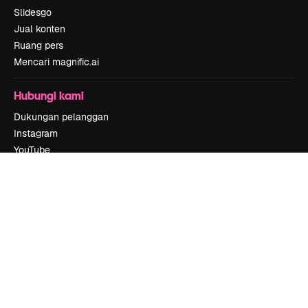
Slidesgo
Jual konten
Ruang pers
Mencari magnific.ai
Hubungi kami
Dukungan pelanggan
Instagram
YouTube
LinkedIn
TikTok
Discord
X
Reddit
Copyright © 2010-
2026
Freepik Company S.L.U.
Hak cipta dilindungi
undang-undang
.