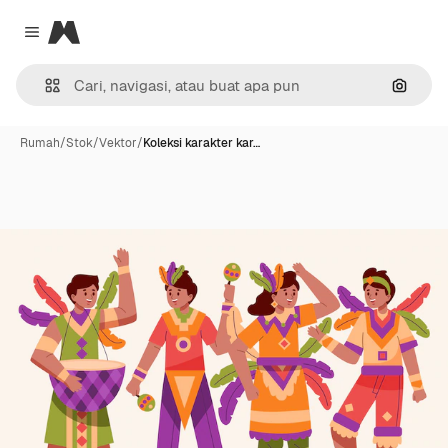
Magnific
Close menu
Pencar
Rumah
/
Stok
/
Vektor
/
Koleksi karakter kar…