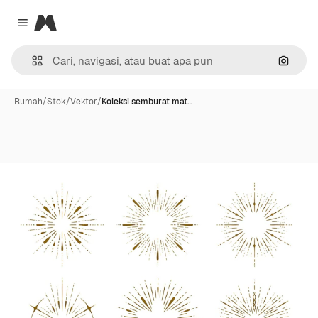
Magnific
Close menu
Pencar
Rumah
/
Stok
/
Vektor
/
Koleksi semburat mat…