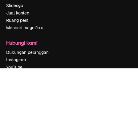
Slidesgo
Jual konten
Ruang pers
Mencari magnific.ai
Hubungi kami
Dukungan pelanggan
Instagram
YouTube
LinkedIn
TikTok
Discord
X
Reddit
Copyright © 2010-
2026
Freepik Company S.L.U.
Hak cipta dilindungi
undang-undang
.