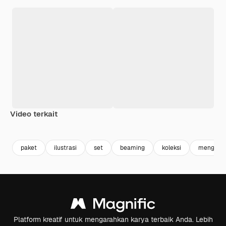
Video terkait
Premium
Premium
Dihasilkan oleh AI
Premium
Premium
paket
ilustrasi
set
beaming
koleksi
mengkila
Platform kreatif untuk mengarahkan karya terbaik Anda. Lebih