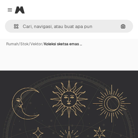
Magnific
Close menu
Pencar
Rumah
/
Stok
/
Vektor
/
Koleksi sketsa emas …