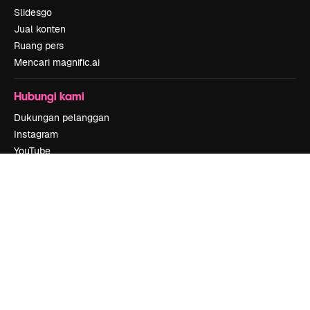
Slidesgo
Jual konten
Ruang pers
Mencari magnific.ai
Hubungi kami
Dukungan pelanggan
Instagram
YouTube
LinkedIn
TikTok
Discord
X
Reddit
Copyright © 2010-
2026
Freepik Company S.L.U.
Hak cipta dilindungi
undang-undang
.