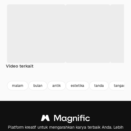
Video terkait
Premium
Premium
Premium
Premium
malam
bulan
antik
estetika
tanda
tangan
Platform kreatif untuk mengarahkan karya terbaik Anda. Lebih