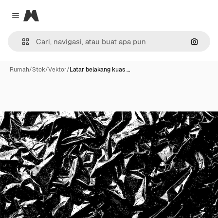
Magnific
Close menu
Pencar
Rumah
/
Stok
/
Vektor
/
Latar belakang kuas …