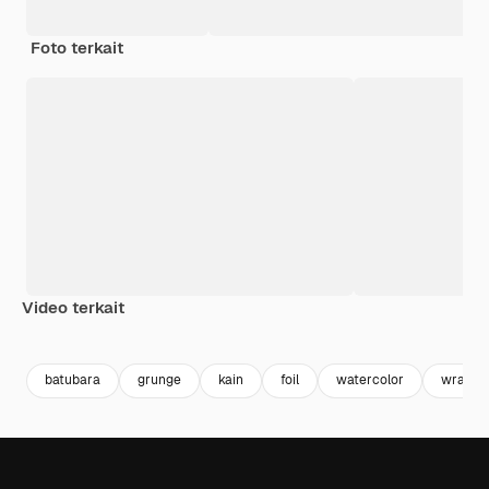
Foto terkait
Video terkait
Premium
Premium
Premium
Premium
batubara
grunge
kain
foil
watercolor
wrappe