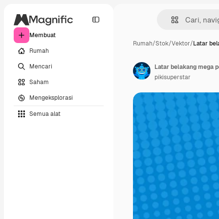
Membuat
Rumah
/
Stok
/
Vektor
/
Latar be
Rumah
Mencari
Latar belakang mega p
pikisuperstar
Saham
Mengeksplorasi
Semua alat