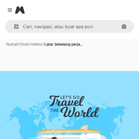
Magnific
Close menu
Pencar
Rumah
/
Stok
/
Vektor
/
Latar belakang perja…