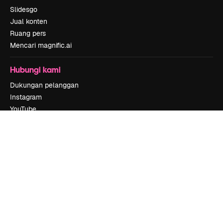
Slidesgo
Jual konten
Ruang pers
Mencari magnific.ai
Hubungi kami
Dukungan pelanggan
Instagram
YouTube
LinkedIn
TikTok
Discord
X
Reddit
Copyright © 2010-
2026
Freepik Company S.L.U.
Hak cipta dilindungi
undang-undang
.