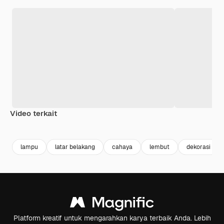
Video terkait
Premium
Premium
Premium
Premium
lampu
latar belakang
cahaya
lembut
dekorasi
Platform kreatif untuk mengarahkan karya terbaik Anda. Lebih