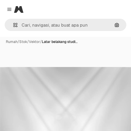
Magnific
Close menu
Pencar
Rumah
/
Stok
/
Vektor
/
Latar belakang studi…