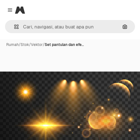
Magnific
Close menu
Pencar
Rumah
/
Stok
/
Vektor
/
Set pantulan dan efe…