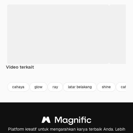
Video terkait
Premium
Premium
Premium
Premium
Dihasilkan 
cahaya
glow
ray
latar belakang
shine
cahaya
Platform kreatif untuk mengarahkan karya terbaik Anda. Lebih