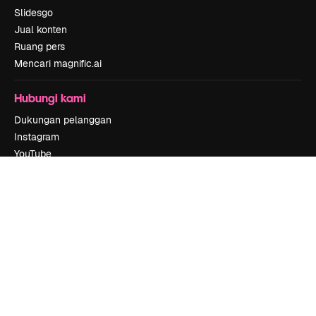
Slidesgo
Jual konten
Ruang pers
Mencari magnific.ai
Hubungi kami
Dukungan pelanggan
Instagram
YouTube
LinkedIn
TikTok
Discord
X
Reddit
Copyright © 2010-
2026
Freepik Company S.L.U.
Hak cipta dilindungi
undang-undang
.