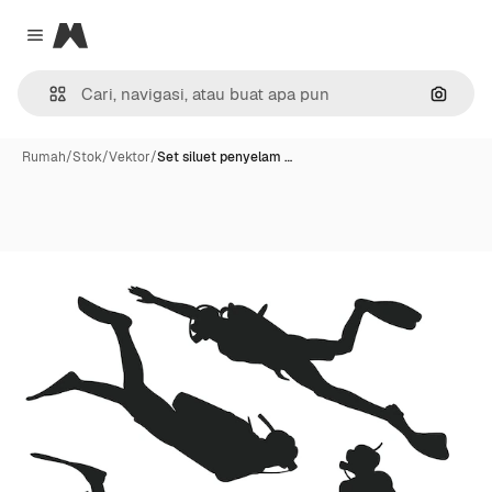
Magnific
Close menu
Pencar
Rumah
/
Stok
/
Vektor
/
Set siluet penyelam …