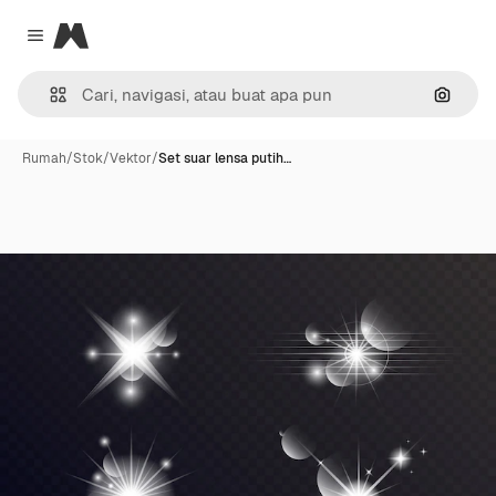
Magnific
Close menu
Pencar
Rumah
/
Stok
/
Vektor
/
Set suar lensa putih…