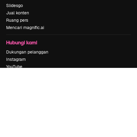
Slidesgo
Jual konten
Ruang pers
Mencari magnific.ai
Hubungi kami
Dukungan pelanggan
Instagram
YouTube
LinkedIn
TikTok
Discord
X
Reddit
Copyright © 2010-
2026
Freepik Company S.L.U.
Hak cipta dilindungi
undang-undang
.