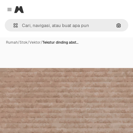
Magnific
Close menu
Pencar
Rumah
/
Stok
/
Vektor
/
Tekstur dinding abst…