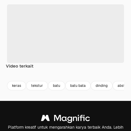
Video terkait
Premium
Premium
Premium
Premium
keras
tekstur
batu
batu bata
dinding
abstrak
Platform kreatif untuk mengarahkan karya terbaik Anda. Lebih