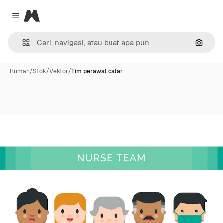
Magnific
Close menu
Pencar
Rumah
/
Stok
/
Vektor
/
Tim perawat datar