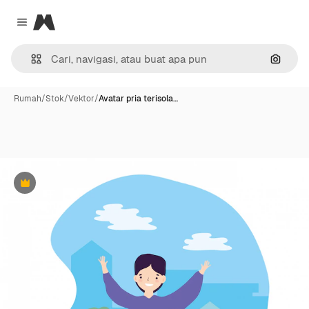
Magnific
Close menu
Pencar
Rumah
/
Stok
/
Vektor
/
Avatar pria terisola…
Premium