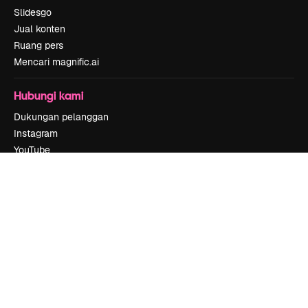
Slidesgo
Jual konten
Ruang pers
Mencari magnific.ai
Hubungi kami
Dukungan pelanggan
Instagram
YouTube
LinkedIn
TikTok
Discord
X
Reddit
Copyright © 2010-
2026
Freepik Company S.L.U.
Hak cipta dilindungi
undang-undang
.