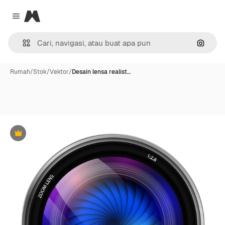
Magnific
Close menu
Pencar
Rumah
/
Stok
/
Vektor
/
Desain lensa realist…
Premium