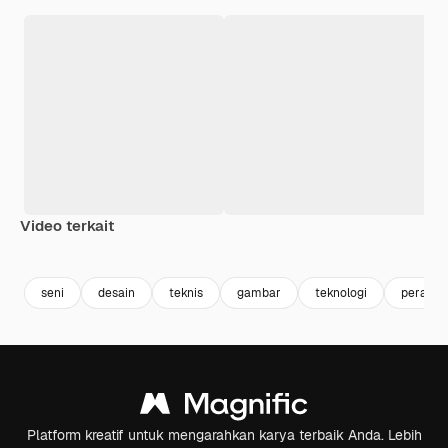
Video terkait
Premium
Premium
Dihasilkan oleh AI
Premium
Premium
seni
desain
teknis
gambar
teknologi
peralat
Platform kreatif untuk mengarahkan karya terbaik Anda. Lebih