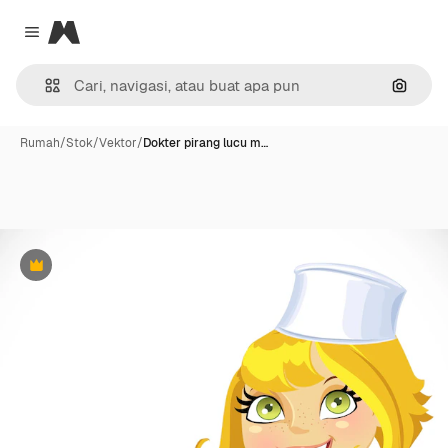
Magnific
Close menu
Pencar
Rumah
/
Stok
/
Vektor
/
Dokter pirang lucu m…
Premium