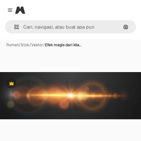
Magnific
Close menu
Pencar
Rumah
/
Stok
/
Vektor
/
Efek magis dari kila…
Premium