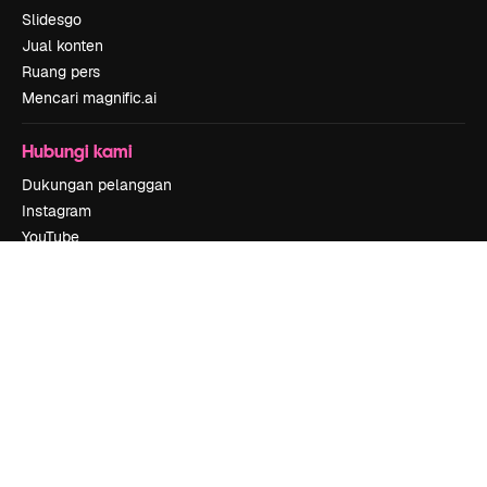
Slidesgo
Jual konten
Ruang pers
Mencari magnific.ai
Hubungi kami
Dukungan pelanggan
Instagram
YouTube
LinkedIn
TikTok
Discord
X
Reddit
Copyright © 2010-
2026
Freepik Company S.L.U.
Hak cipta dilindungi
undang-undang
.