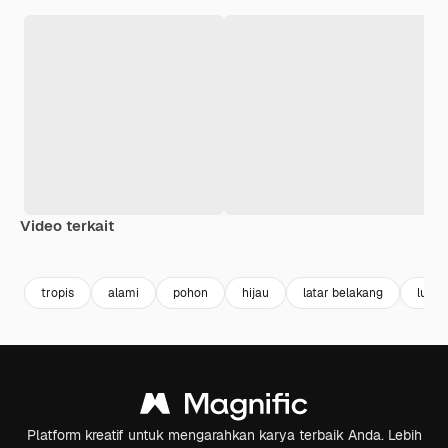
Video terkait
Premium
Premium
tropis
alami
pohon
hijau
latar belakang
lukis
Platform kreatif untuk mengarahkan karya terbaik Anda. Lebih