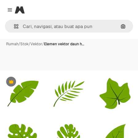
Magnific
Close menu
Pencar
Rumah
/
Stok
/
Vektor
/
Elemen vektor daun h…
Premium