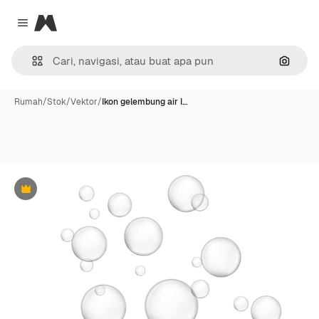
Magnific
Close menu
Pencar
Rumah
/
Stok
/
Vektor
/
Ikon gelembung air I…
Premium