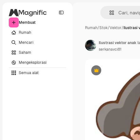
Membuat
Rumah
/
Stok
/
Vektor
/
Ilustrasi
Rumah
Mencari
Ilustrasi vektor anak 
serkanavci81
Saham
Mengeksplorasi
Semua alat
Premium