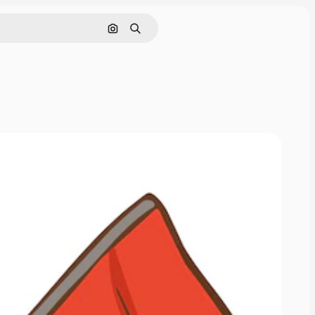
Pencarian berdasarkan gambar
Mencari