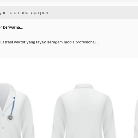
er berwarna.…
Jas dokter berwarna. Ilustrasi vektor yang layak seragam modis profesional untuk jaket pakaian kerja spesialis medis perawat. Dokter medis, seragam profesional untuk rumah sakit