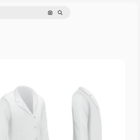
Pencarian berdasarkan gambar
Mencari