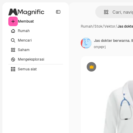
Membuat
Rumah
/
Stok
/
Vektor
/
Jas dokt
Rumah
Mencari
onyxprj
Saham
Mengeksplorasi
Semua alat
Premium