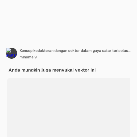
Konsep kedokteran dengan dokter dalam gaya datar terisolasi dengan latar belakang biru. Dokter muda praktisi pria dan wanita, gedung rumah sakit, mobil ambulans. Staf medis
minamei9
Anda mungkin juga menyukai vektor ini