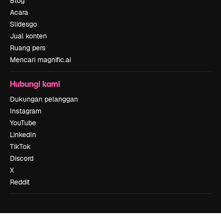
Blog
Acara
Slidesgo
Jual konten
Ruang pers
Mencari magnific.ai
Hubungi kami
Dukungan pelanggan
Instagram
YouTube
LinkedIn
TikTok
Discord
X
Reddit
Copyright © 2010-
2026
Freepik Company S.L.U.
Hak cipta dilindungi