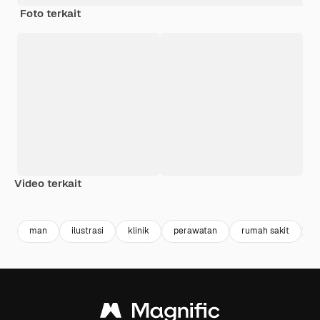
Foto terkait
Video terkait
Premium
Premium
Premium
Premium
man
ilustrasi
klinik
perawatan
rumah sakit
m