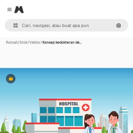
Magnific
Close menu
Pencar
Rumah
/
Stok
/
Vektor
/
Konsep kedokteran de…
Premium