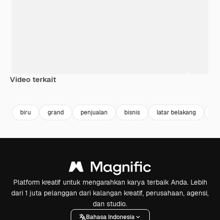
Video terkait
Premium
Premium
Premium
Premium
biru
grand
penjualan
bisnis
latar belakang
fla
Platform kreatif untuk mengarahkan karya terbaik Anda. Lebih
dari 1 juta pelanggan dari kalangan kreatif, perusahaan, agensi,
dan studio.
Bahasa Indonesia