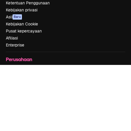
Ketentuan Penggunaan
Kebijakan privasi
Asli
Baru
Kebijakan Cookie
Pusat kepercayaan
Afiliasi
Enterprise
Perusahaan
Harga
Tentang kami
Reviews
Karier
Tren pencarian
Blog
Acara
Slidesgo
Jual konten