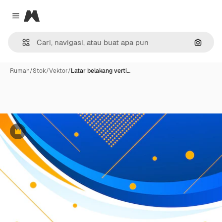
Magnific
Close menu
Pencar
Rumah
/
Stok
/
Vektor
/
Latar belakang verti…
Premium