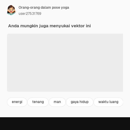
Orang-orang dalam pose yoga
user27531769
Anda mungkin juga menyukai vektor ini
energi
tenang
man
gaya hidup
waktu luang
s