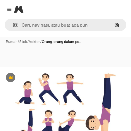
Magnific
Close menu
Pencar
Rumah
/
Stok
/
Vektor
/
Orang-orang dalam po…
Premium