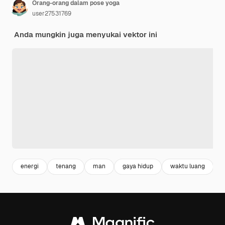
Orang-orang dalam pose yoga
user27531769
Anda mungkin juga menyukai vektor ini
energi
tenang
man
gaya hidup
waktu luang
s