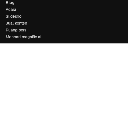
Blog
Acara
Slidesgo
Jual konten
Ruang pers
Mencari magnific.ai
Hubungi kami
Dukungan pelanggan
Instagram
YouTube
LinkedIn
TikTok
Discord
X
Reddit