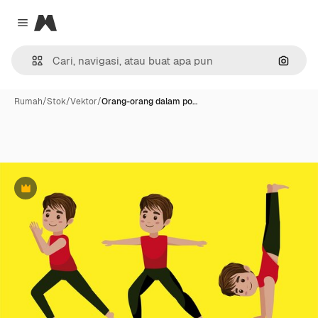
Magnific
Close menu
Pencar
Rumah
/
Stok
/
Vektor
/
Orang-orang dalam po…
Premium