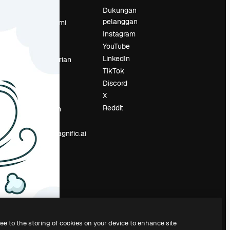
Harga
Dukungan
pelanggan
Tentang kami
Instagram
Reviews
YouTube
Karier
LinkedIn
Tren pencarian
TikTok
Blog
Discord
Acara
X
Slidesgo
an
Reddit
Jual konten
Ruang pers
Mencari magnific.ai
ree to the storing of cookies on your device to enhance site