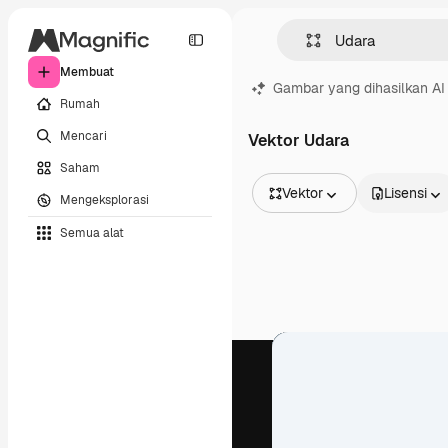
Membuat
Gambar yang dihasilkan AI
Rumah
Mencari
Vektor Udara
Saham
Vektor
Lisensi
Mengeksplorasi
Semua Gambar
Semua alat
Vektor
Ilustrasi
Foto
PSD
Templat
Mockup
Video
Rekaman
Grafik gerak
Templat video
Ikon
Model 3D
Huruf