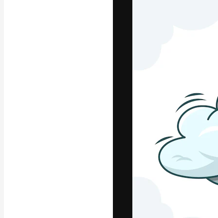
Platform kreat
terbaik Anda. L
dari kalangan k
dan studio.
Bahasa Indo
Copyright © 2010