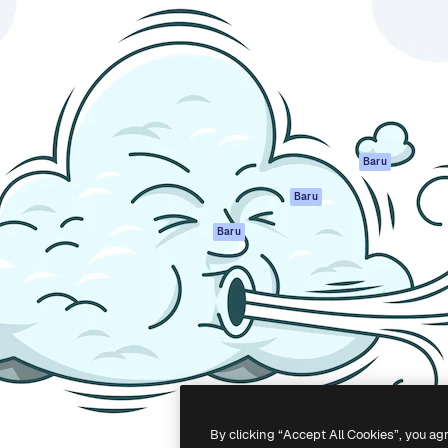
if untuk mengarahkan karya
Spaces
Academy
ebih dari 1 juta pelanggan
Asisten AI
Dokumentasi
reatif, perusahaan, agensi,
Generator gambar
Dukungan
AI
Ketentuan
nesia
Generator video AI
Penggunaan
Generator suara AI
Kebijakan privasi
Konten stok
Asli
Baru
MCP untuk
Kebijakan Cookie
Baru
Claude/ChatGPT
Pusat kepercaya
Agen
Baru
Afiliasi
API
Enterprise
Aplikasi seluler
Semua alat
Magnific
-
2026
Freepik Company S.L.U.
Hak cipta dilindungi undang-undang
.
By clicking “Accept All Cookies”, you ag