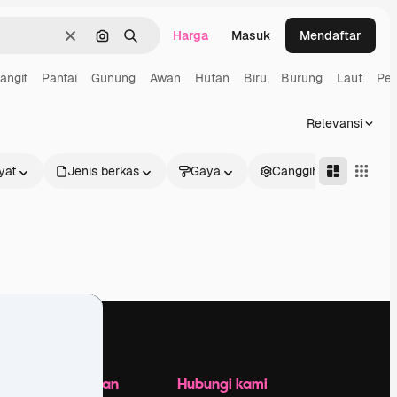
Harga
Masuk
Mendaftar
Jernih
Pencarian berdasarkan gambar
Mencari
angit
Pantai
Gunung
Awan
Hutan
Biru
Burung
Laut
Pe
Relevansi
yat
Jenis berkas
Gaya
Canggih
Perusahaan
Hubungi kami