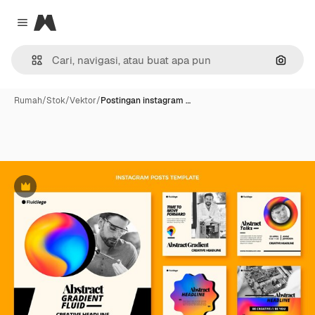
Magnific
Close menu
Pencar
Rumah
/
Stok
/
Vektor
/
Postingan instagram …
Premium