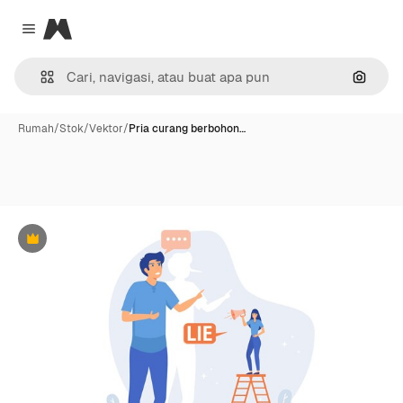
Magnific
Close menu
Pencar
Rumah
/
Stok
/
Vektor
/
Pria curang berbohon…
Premium