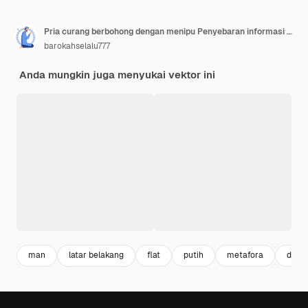
Pria curang berbohong dengan menipu Penyebaran informasi palsu tuduhan penipuan orang tidak jujur
barokahselalu777
Anda mungkin juga menyukai vektor ini
man
latar belakang
flat
putih
metafora
desai