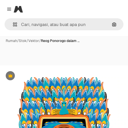
Magnific
Close menu
Pencar
Rumah
/
Stok
/
Vektor
/
Reog Ponorogo dalam …
Premium