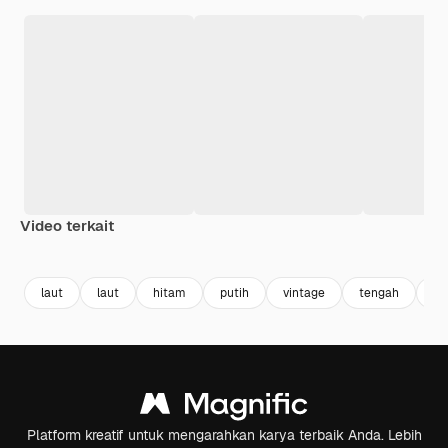
Video terkait
Premium
Premium
Premium
Premium
laut
laut
hitam
putih
vintage
tengah
sp
Platform kreatif untuk mengarahkan karya terbaik Anda. Lebih