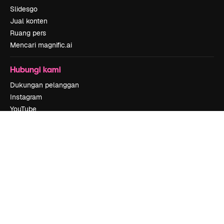
Slidesgo
Jual konten
Ruang pers
Mencari magnific.ai
Hubungi kami
Dukungan pelanggan
Instagram
YouTube
LinkedIn
TikTok
Discord
X
Reddit
Copyright © 2010-
2026
Freepik Company S.L.U.
Hak cipta dilindungi
undang-undang
.