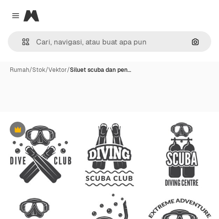
Magnific
Close menu
Pencar
Rumah
/
Stok
/
Vektor
/
Siluet scuba dan pen…
Premium