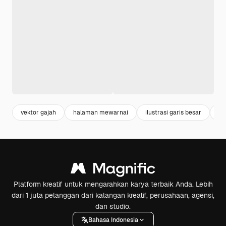
vektor gajah
halaman mewarnai
ilustrasi garis besar
Ha
Platform kreatif untuk mengarahkan karya terbaik Anda. Lebih
dari 1 juta pelanggan dari kalangan kreatif, perusahaan, agensi,
dan studio.
Bahasa Indonesia