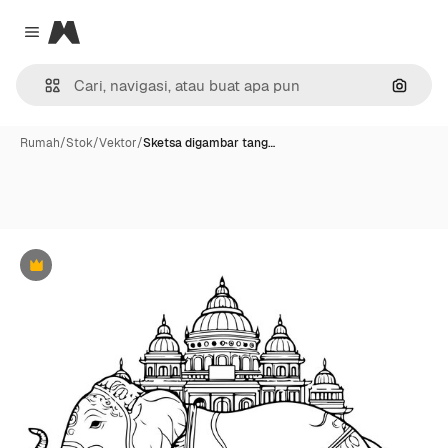
Magnific
Close menu
Pencar
Rumah
/
Stok
/
Vektor
/
Sketsa digambar tang…
Premium